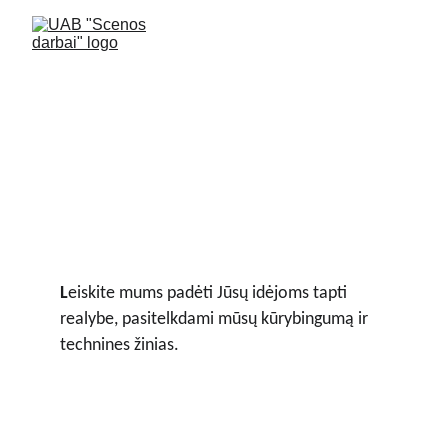
Projektavimas
L
eiskite mums padėti Jūsų idėjoms tapti 
realybe, pasitelkdami mūsų kūrybingumą ir 
technines žinias.